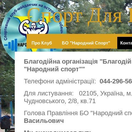
Спорт Для 
Про Клуб
БО "Народний Спорт"
Конт
Благодійна організація "Благоді
"Народний спорт""
Телефони адміністрації:
044-296-5
Для листування: 02105, Україна, м.
Чудновського, 2/8, кв.71
Голова Правління БО "Народний с
Васильович